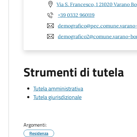
Via S. Francesco, 1 21020 Varano Bo
+39 0332 960119
demografico@pec.comune.varano-b
demografico2@comune.varano-borg
Strumenti di tutela
Tutela amministrativa
Tutela giurisdizionale
Argomenti:
Residenza