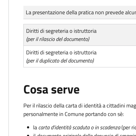
Tipo di pagamento
Importo
La presentazione della pratica non prevede al
Diritti di segreteria o istruttoria
(per il rilascio del documento)
Diritti di segreteria o istruttoria
(per il duplicato del documento)
Cosa serve
Per il rilascio della carta di identità a cittadini 
personalmente in Comune portando con sè:
la
carta d'identità scaduta o in scadenza
(per ri
il
documento originale della denuncia di smarri