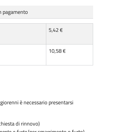
cun pagamento
5,42 €
10,58 €
maggiorenni è necessario presentarsi
chiesta di rinnovo)
mento o furto
(per smarrimento o furto)