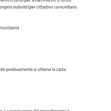
propria autorità
(per cittadino comunitario
omunitario)
e positivamente si ottiene la carta
: La conclusione del procedimento è