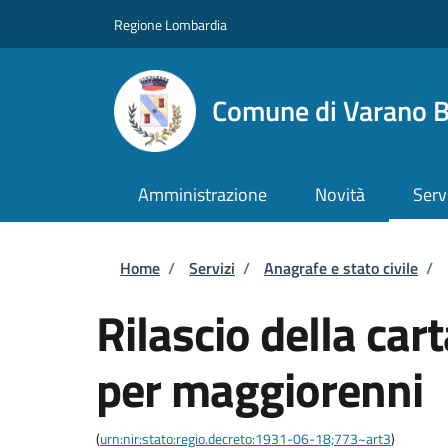
Salta al contenuto principale
Skip to footer content
Regione Lombardia
Comune di Varano B
Amministrazione
Novità
Serv
Briciole di pane
Home
/
Servizi
/
Anagrafe e stato civile
/
Rilascio della car
per maggiorenni
(
urn:nir:stato:regio.decreto:1931-06-18;773~art3
)