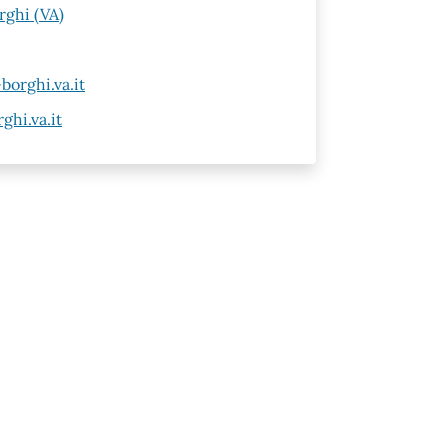
rghi (VA)
orghi.va.it
hi.va.it