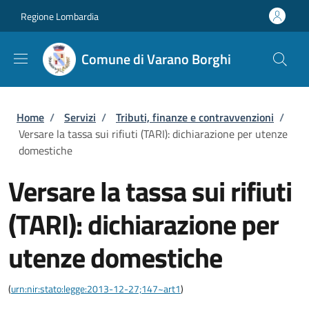
Salta al contenuto principale
Skip to footer content
Regione Lombardia
Comune di Varano Borghi
Briciole di pane
Home
/
Servizi
/
Tributi, finanze e contravvenzioni
/
Versare la tassa sui rifiuti (TARI): dichiarazione per utenze
domestiche
Versare la tassa sui rifiuti
(TARI): dichiarazione per
utenze domestiche
(
urn:nir:stato:legge:2013-12-27;147~art1
)