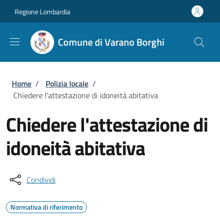
Salta al contenuto principale
Skip to footer content
Regione Lombardia
Comune di Varano Borghi
Briciole di pane
Home
/
Polizia locale
/
Chiedere l'attestazione di idoneità abitativa
Chiedere l'attestazione di
idoneità abitativa
Condividi
Normativa di riferimento