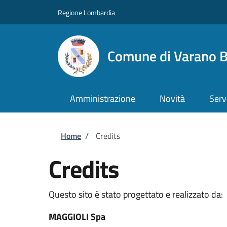
Salta al contenuto principale
Skip to footer content
Regione Lombardia
Comune di Varano B
Amministrazione
Novità
Serv
Briciole di pane
Home
/
Credits
Credits
Questo sito è stato progettato e realizzato da:
MAGGIOLI Spa