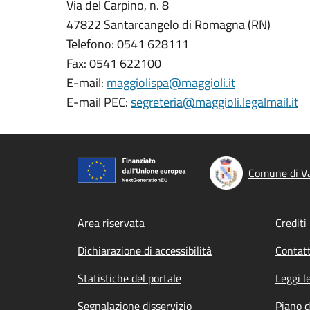
Via del Carpino, n. 8
47822 Santarcangelo di Romagna (RN)
Telefono: 0541 628111
Fax: 0541 622100
E-mail:
maggiolispa@maggioli.it
E-mail PEC:
segreteria@maggioli.legalmail.it
Comune di V
Footer menu
Area riservata
Crediti
Dichiarazione di accessibilità
Contatt
Statistiche del portale
Leggi l
Segnalazione disservizio
Piano d