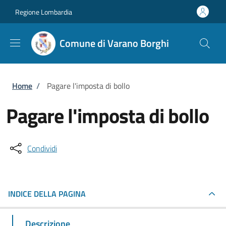
Salta al contenuto principale
Skip to footer content
Regione Lombardia
Comune di Varano Borghi
Briciole di pane
Home
/
Pagare l'imposta di bollo
Pagare l'imposta di bollo
Condividi
INDICE DELLA PAGINA
Descrizione