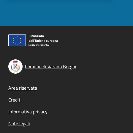
Comune di Varano Borghi
Footer menu
Area riservata
Crediti
Informativa privacy
Note legali