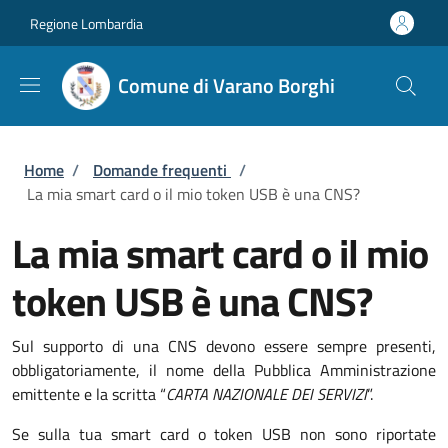
Salta al contenuto principale
Skip to footer content
Regione Lombardia
Comune di Varano Borghi
Briciole di pane
Home
/
Domande frequenti
/
La mia smart card o il mio token USB è una CNS?
La mia smart card o il mio
token USB è una CNS?
Sul supporto di una CNS devono essere sempre presenti,
obbligatoriamente, il nome della Pubblica Amministrazione
emittente e la scritta “
CARTA NAZIONALE DEI SERVIZI
”.
Se sulla tua smart card o token USB non sono riportate