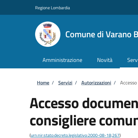
Salta al contenuto principale
Skip to footer content
Regione Lombardia
Comune di Varano B
Amministrazione
Novità
Serv
Briciole di pane
Home
/
Servizi
/
Autorizzazioni
/
Accesso
Accesso documen
consigliere comu
(
urn:nir:stato:decreto.legislativo:2000-08-18;267
)