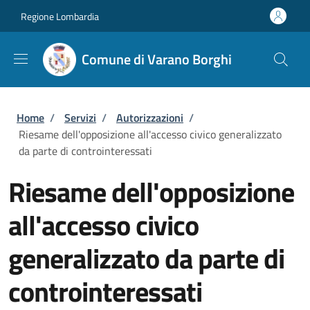
Salta al contenuto principale
Skip to footer content
Regione Lombardia
Comune di Varano Borghi
Briciole di pane
Home
/
Servizi
/
Autorizzazioni
/
Riesame dell'opposizione all'accesso civico generalizzato
da parte di controinteressati
Riesame dell'opposizione
all'accesso civico
generalizzato da parte di
controinteressati