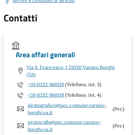
Termini e condizioni di servizio
Contatti
Area affari generali
Via S. Francesco, 1 21020 Varano Borghi
(VA)
+39 0332 960119
(Telefono, int. 3)
+39 0332 960119
(Telefono, int. 4)
demografico@pec.comune.varano-
(Pec)
borghi.va.it
protocollo@pec.comune.varano-
(Pec)
borghi.va.it