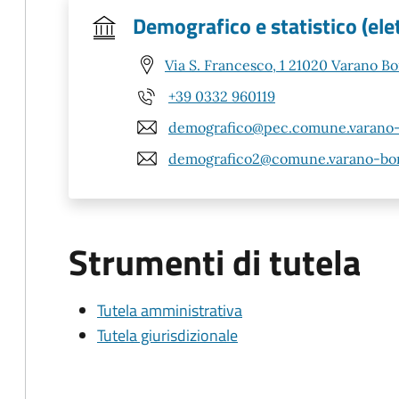
Demografico e statistico (elett
Via S. Francesco, 1 21020 Varano Bo
+39 0332 960119
demografico@pec.comune.varano-b
demografico2@comune.varano-borg
Strumenti di tutela
Tutela amministrativa
Tutela giurisdizionale