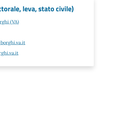
orale, leva, stato civile)
rghi (VA)
orghi.va.it
hi.va.it