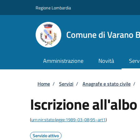
Salta al contenuto principale
Skip to footer content
Regione Lombardia
Comune di Varano B
Amministrazione
Novità
Serv
Briciole di pane
Home
/
Servizi
/
Anagrafe e stato civile
/
Iscrizione all'albo
(
urn:nir:stato:legge:1989-03-08;95~art1
)
Servizio attivo