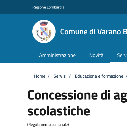
Salta al contenuto principale
Skip to footer content
Regione Lombardia
Comune di Varano B
Amministrazione
Novità
Serv
Briciole di pane
Home
/
Servizi
/
Educazione e formazione
Concessione di ag
scolastiche
(Regolamento comunale)