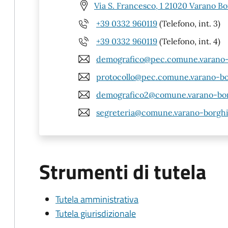
Via S. Francesco, 1 21020 Varano Bo
+39 0332 960119
(Telefono, int. 3)
+39 0332 960119
(Telefono, int. 4)
demografico@pec.comune.varano-b
protocollo@pec.comune.varano-bor
demografico2@comune.varano-borg
segreteria@comune.varano-borghi.
Strumenti di tutela
Tutela amministrativa
Tutela giurisdizionale