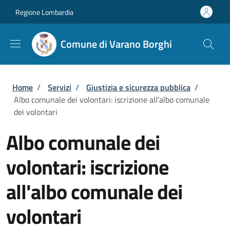
Salta al contenuto principale
Skip to footer content
Regione Lombardia
Comune di Varano Borghi
Briciole di pane
Home
/
Servizi
/
Giustizia e sicurezza pubblica
/
Albo comunale dei volontari: iscrizione all'albo comunale
dei volontari
Albo comunale dei
volontari: iscrizione
all'albo comunale dei
volontari