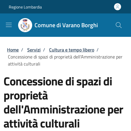
Salta al contenuto principale
Skip to footer content
Regione Lombardia
Comune di Varano Borghi
Briciole di pane
Home
/
Servizi
/
Cultura e tempo libero
/
Concessione di spazi di proprietà dell'Amministrazione per
attività culturali
Concessione di spazi di
proprietà
dell'Amministrazione per
attività culturali