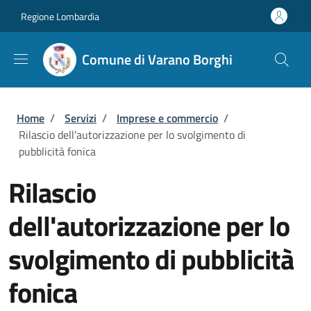
Salta al contenuto principale
Skip to footer content
Regione Lombardia
Comune di Varano Borghi
Briciole di pane
Home
/
Servizi
/
Imprese e commercio
/
Rilascio dell'autorizzazione per lo svolgimento di
pubblicità fonica
Rilascio
dell'autorizzazione per lo
svolgimento di pubblicità
fonica