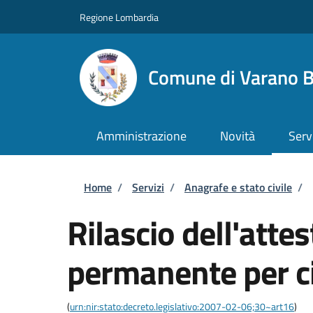
Salta al contenuto principale
Skip to footer content
Regione Lombardia
Comune di Varano B
Amministrazione
Novità
Serv
Briciole di pane
Home
/
Servizi
/
Anagrafe e stato civile
/
Rilascio dell'atte
permanente per ci
(
urn:nir:stato:decreto.legislativo:2007-02-06;30~art16
)