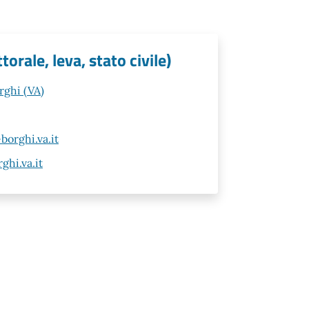
orale, leva, stato civile)
rghi (VA)
orghi.va.it
hi.va.it