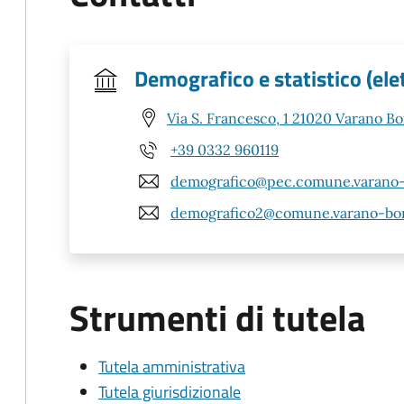
Demografico e statistico (elett
Via S. Francesco, 1 21020 Varano Bo
+39 0332 960119
demografico@pec.comune.varano-b
demografico2@comune.varano-borg
Strumenti di tutela
Tutela amministrativa
Tutela giurisdizionale