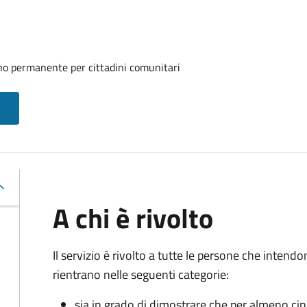
rno permanente per cittadini comunitari
A chi è rivolto
Il servizio è rivolto a tutte le persone che intend
rientrano nelle seguenti categorie:
sia in grado di dimostrare che per almeno ci