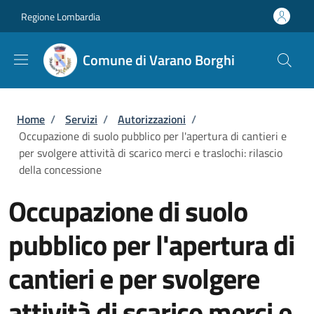
Salta al contenuto principale
Skip to footer content
Regione Lombardia
Comune di Varano Borghi
Briciole di pane
Home
/
Servizi
/
Autorizzazioni
/
Occupazione di suolo pubblico per l'apertura di cantieri e
per svolgere attività di scarico merci e traslochi: rilascio
della concessione
Occupazione di suolo
pubblico per l'apertura di
cantieri e per svolgere
attività di scarico merci e