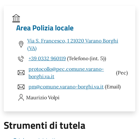
Area Polizia locale
Via S. Francesco, 1 21020 Varano Borghi
(VA)
+39 0332 960119
(Telefono (int. 5))
protocollo@pec.comune.varano-
(Pec)
borghi.va.it
pm@comune.varano-borghi.va.it
(Email)
Maurizio
Volpi
Strumenti di tutela